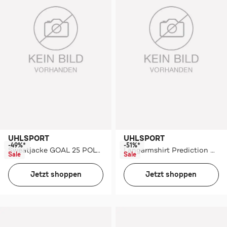
UHLSPORT
UHLSPORT
-49%*
-51%*
Sweatjacke GOAL 25 POLY JACKE
Langarmshirt Prediction marine/fluo gelb
Sale
Sale
Jetzt shoppen
Jetzt shoppen