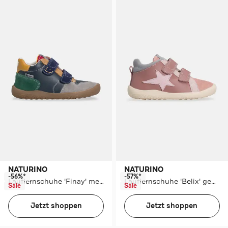
NATURINO
NATURINO
-56%*
-57%*
Lauflernschuhe 'Finay' mehrfarbig
Lauflernschuhe 'Belix' gemustert
Sale
Sale
Jetzt shoppen
Jetzt shoppen