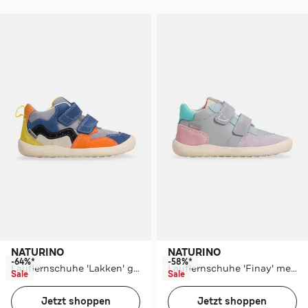
NATURINO
NATURINO
-64%*
-58%*
Lauflernschuhe 'Lakken' gemustert
Lauflernschuhe 'Finay' mehrfarbig
Sale
Sale
Jetzt shoppen
Jetzt shoppen