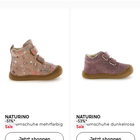
NATURINO
NATURINO
-51%*
-53%*
Lauflernschuhe mehrfarbig
Lauflernschuhe dunkelrosa
Sale
Sale
Jetzt shoppen
Jetzt shoppen