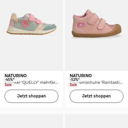
NATURINO
NATURINO
-45%*
-52%*
Sneaker 'QUELLY' mehrfarbig
Lauflernschuhe 'Raintastik' altrosa
Sale
Sale
Jetzt shoppen
Jetzt shoppen