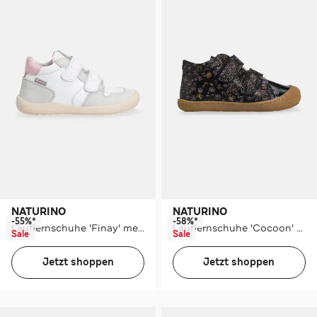
NATURINO
NATURINO
-55%*
-58%*
Lauflernschuhe 'Finay' mehrfarbig
Lauflernschuhe 'Cocoon' gemustert
Sale
Sale
Jetzt shoppen
Jetzt shoppen