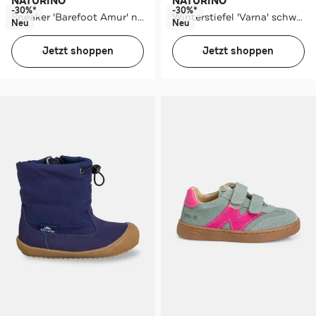
NATURINO
NATURINO
-30%*
-30%*
Sneaker 'Barefoot Amur' nachtblau
Winterstiefel 'Varna' schwarz
Neu
Neu
Jetzt shoppen
Jetzt shoppen