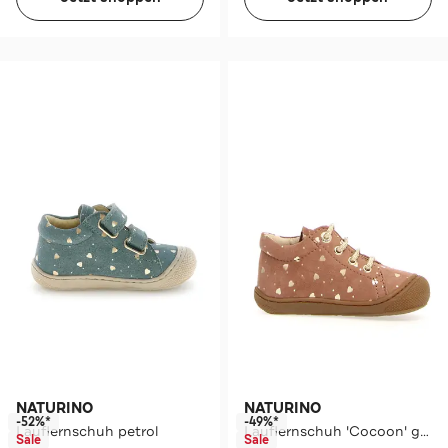
NATURINO
NATURINO
-52%*
-49%*
Lauflernschuh petrol
Lauflernschuh 'Cocoon' gemustert
Sale
Sale