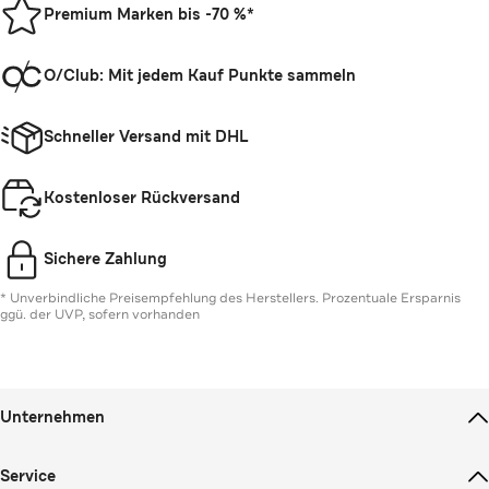
Premium Marken bis -70 %*
O/Club: Mit jedem Kauf Punkte sammeln
Schneller Versand mit DHL
Kostenloser Rückversand
Sichere Zahlung
* Unverbindliche Preisempfehlung des Herstellers. Prozentuale Ersparnis
ggü. der UVP, sofern vorhanden
Unternehmen
Über uns
Service
Karriere