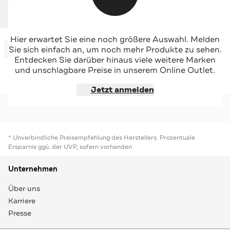
TIMBERLAND
PEPE JEANS
Hier erwartet Sie eine noch größere Auswahl. Melden
-57%*
-51%*
Badeshorts dunkelblau
Badeshorts 'Daniel' camouflage
Sie sich einfach an, um noch mehr Produkte zu sehen.
Sale
Sale
Entdecken Sie darüber hinaus viele weitere Marken
und unschlagbare Preise in unserem Online Outlet.
Jetzt shoppen
Jetzt shoppen
Jetzt anmelden
* Unverbindliche Preisempfehlung des Herstellers. Prozentuale
Ersparnis ggü. der UVP, sofern vorhanden
Unternehmen
Über uns
Karriere
Presse