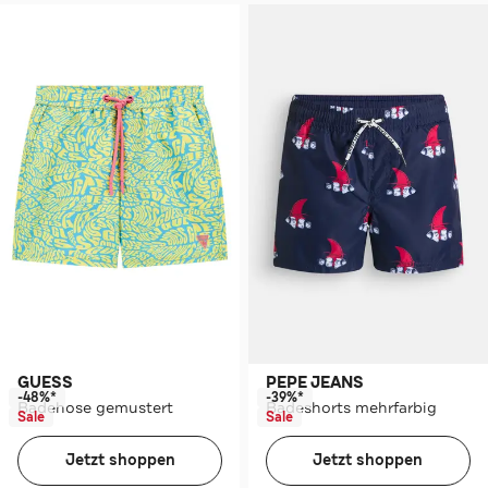
GUESS
PEPE JEANS
-48%*
-39%*
Badehose gemustert
Badeshorts mehrfarbig
Sale
Sale
Jetzt shoppen
Jetzt shoppen