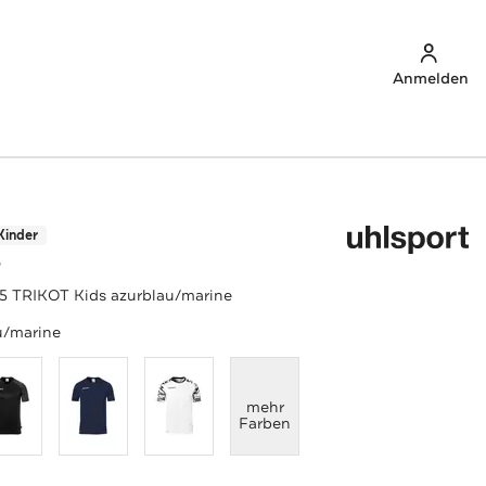
Anmelden
Kinder
T
5 TRIKOT Kids azurblau/marine
u/marine
anzeigen
mehr
Farben