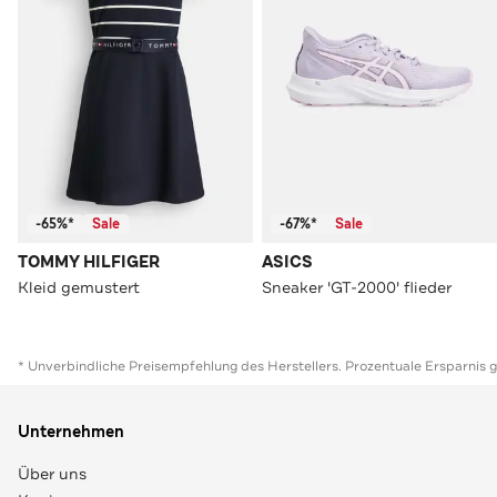
-65%*
Sale
-67%*
Sale
TOMMY HILFIGER
ASICS
Kleid gemustert
Sneaker 'GT-2000' flieder
* Unverbindliche Preisempfehlung des Herstellers. Prozentuale Ersparnis 
Unternehmen
Über uns