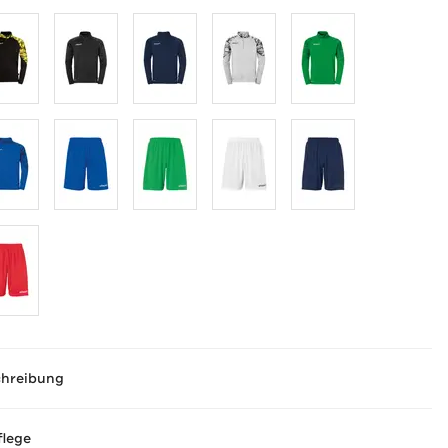
chreibung
flege