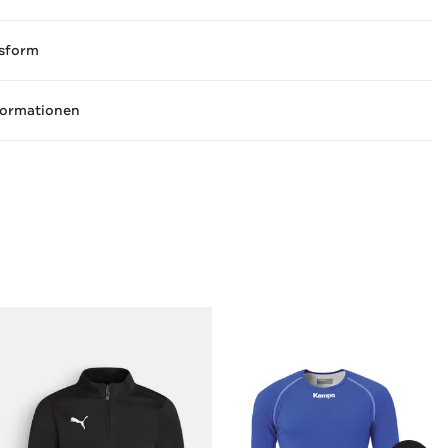
sform
formationen