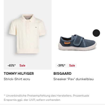
-65%*
Sale
-39%*
Sale
TOMMY HILFIGER
BISGAARD
Strick-Shirt ecru
Sneaker 'Pav' dunkelblau
* Unverbindliche Preisempfehlung des Herstellers. Prozentuale
Ersparnis ggü. der UVP, sofern vorhanden