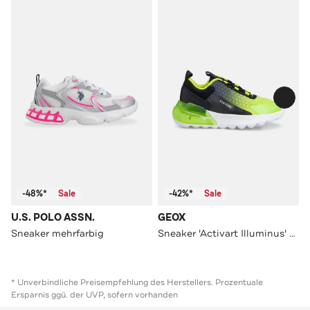
-48%*
Sale
-42%*
Sale
U.S. POLO ASSN.
GEOX
Sneaker mehrfarbig
Sneaker 'Activart Illuminus' mehrfarbig
* Unverbindliche Preisempfehlung des Herstellers. Prozentuale
Ersparnis ggü. der UVP, sofern vorhanden