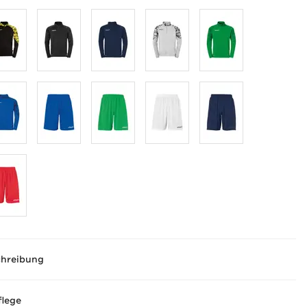
chreibung
flege