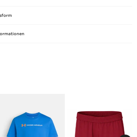
sform
formationen