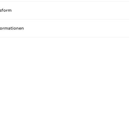
sform
formationen