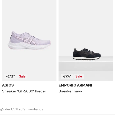
-67%*
Sale
-79%*
Sale
ASICS
EMPORIO ARMANI
Sneaker 'GT-2000' flieder
Sneaker navy
ggü. der UVP, sofern vorhanden