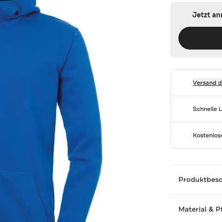
Jetzt a
Versand 
Schnelle 
Kostenlo
Produktbes
Material & P