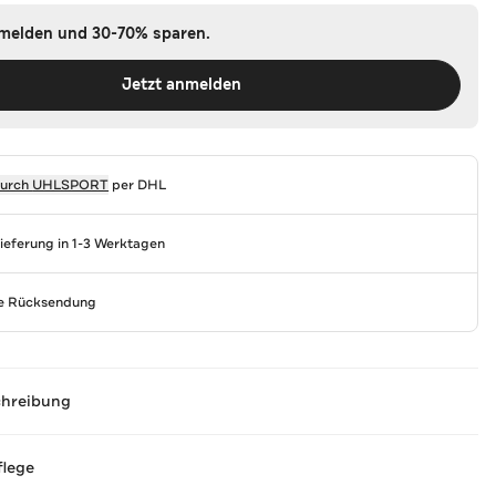
nmelden und 30-70% sparen.
Jetzt anmelden
durch
UHLSPORT
per DHL
Lieferung in 1-3 Werktagen
se Rücksendung
chreibung
flege