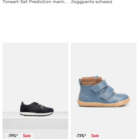
Torwart-Set Prediction marine/fluo gelb
Joggpants schwarz
-79%*
Sale
-73%*
Sale