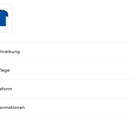
chreibung
flege
sform
formationen