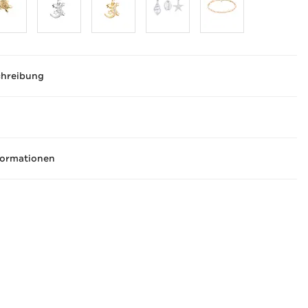
chreibung
formationen