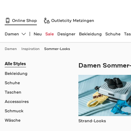
Online Shop
Outletcity Metzingen
Damen
Neu
Sale
Designer
Bekleidung
Schuhe
Ta
Abteilung ändern, ausgewählt:
Damen
Inspiration
Sommer-Looks
Navigation überspringen
Alle Styles
Damen Sommer-
Bekleidung
Schuhe
Taschen
Accessoires
Schmuck
Wäsche
Strand-Looks