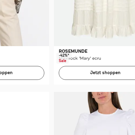
ROSEMUNDE
-42%*
Maxirock 'Mary' ecru
Sale
hoppen
Jetzt shoppen