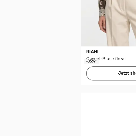
RIANI
Casual-Bluse floral
-35%*
Jetzt s