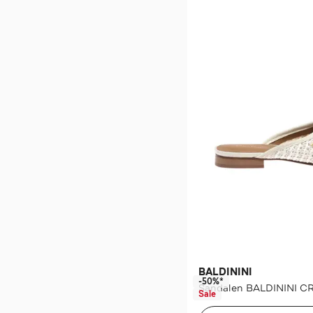
BALDININI
-50%*
Sandalen BALDININI 
Sale