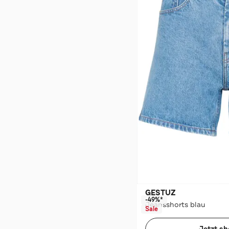
GESTUZ
-49%*
Jeansshorts blau
Sale