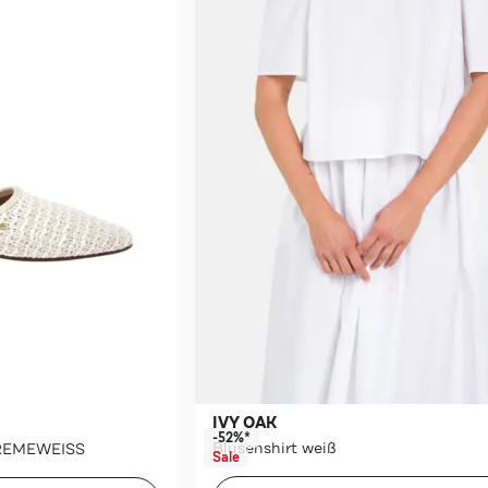
IVY OAK
-52%*
Blusenshirt weiß
CREMEWEISS
Sale