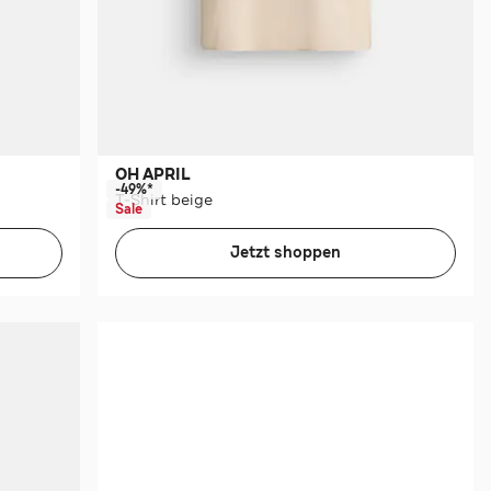
OH APRIL
-49%*
T-Shirt beige
Sale
Jetzt shoppen