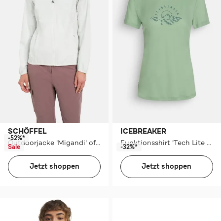
SCHÖFFEL
ICEBREAKER
-52%*
Outdoorjacke 'Migandi' offwhite
Funktionsshirt 'Tech Lite 150' hellgrün
Sale
-32%*
Jetzt shoppen
Jetzt shoppen