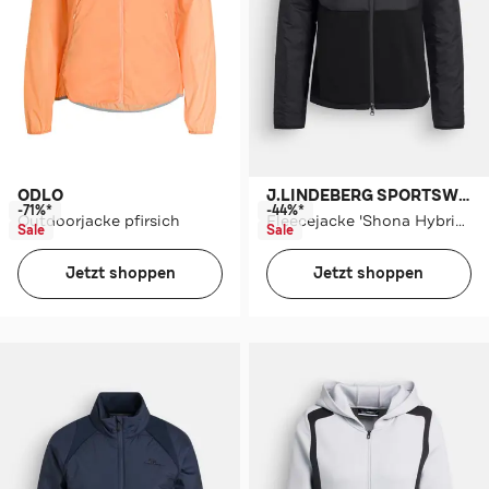
ODLO
J.LINDEBERG SPORTSWEAR
-71%*
-44%*
Outdoorjacke pfirsich
Fleecejacke 'Shona Hybrid' schwarz
Sale
Sale
Jetzt shoppen
Jetzt shoppen