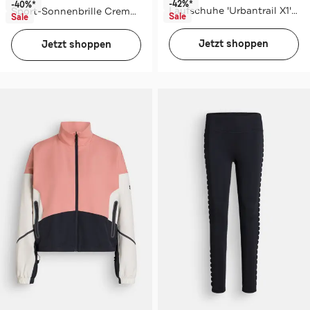
-42%*
-40%*
Laufschuhe 'Urbantrail X1' weiß
Sport-Sonnenbrille Creme White/Pink SUNWAVE
Sale
Sale
Jetzt shoppen
Jetzt shoppen