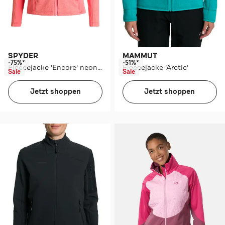
SPYDER
MAMMUT
-75%*
-51%*
Fleecejacke 'Encore' neonorange
Fleecejacke 'Arctic'
Sale
Sale
Jetzt shoppen
Jetzt shoppen