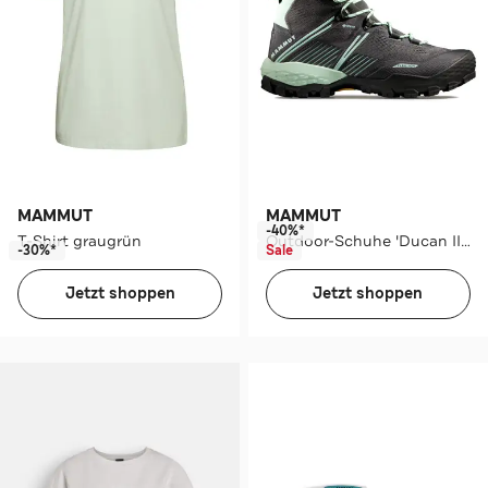
MAMMUT
MAMMUT
-40%*
T-Shirt graugrün
Outdoor-Schuhe 'Ducan II' mehrfarbig
-30%*
Sale
Jetzt shoppen
Jetzt shoppen