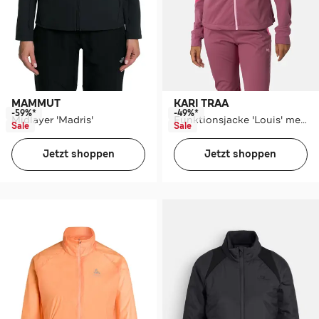
MAMMUT
KARI TRAA
-59%*
-49%*
Midlayer 'Madris'
Funktionsjacke 'Louis' mehrfarbig
Sale
Sale
Jetzt shoppen
Jetzt shoppen