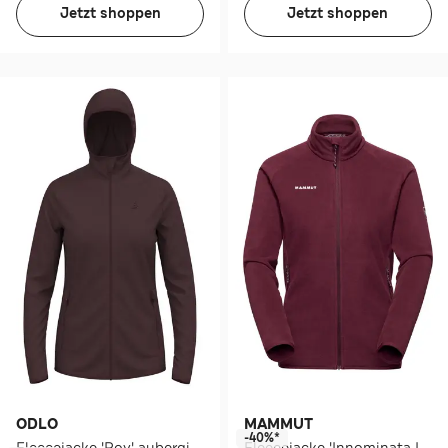
Jetzt shoppen
Jetzt shoppen
ODLO
MAMMUT
-40%*
Fleecejacke 'Roy' aubergine
Fleecejacke 'Innominata Light' burgunder