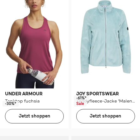
UNDER ARMOUR
JOY SPORTSWEAR
-61%*
Tanktop fuchsia
Teddyfleece-Jacke 'Malena' aqua
-30%*
Sale
Jetzt shoppen
Jetzt shoppen