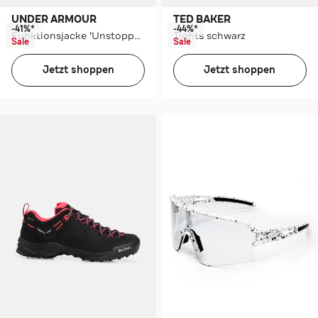
UNDER ARMOUR
TED BAKER
-41%*
-44%*
Funktionsjacke 'Unstoppable' dreifarbig
Tights schwarz
Sale
Sale
Jetzt shoppen
Jetzt shoppen