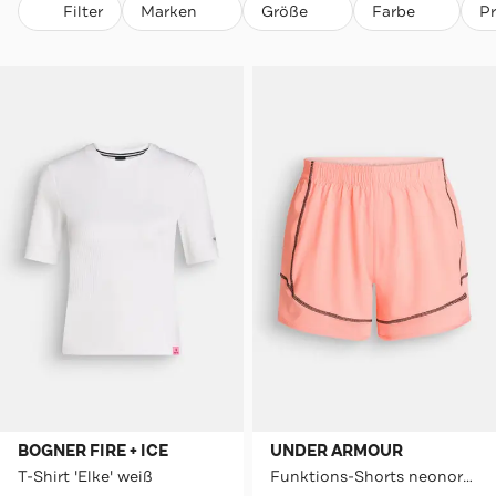
Filter
Marken
Größe
Farbe
P
BOGNER FIRE + ICE
UNDER ARMOUR
T-Shirt 'Elke' weiß
Funktions-Shorts neonorange