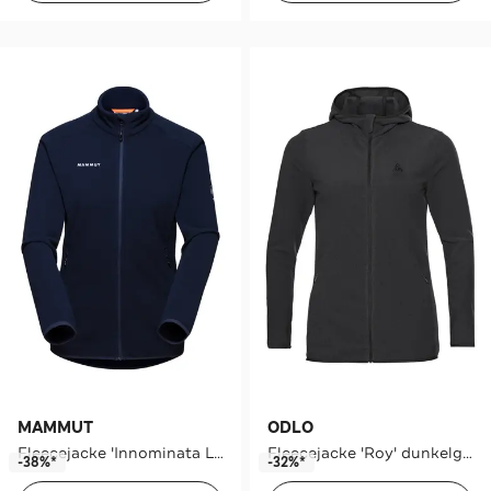
MAMMUT
ODLO
Fleecejacke 'Innominata Light' nachtblau
Fleecejacke 'Roy' dunkelgrau
-38%*
-32%*