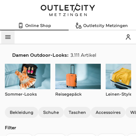
Online Shop
Outletcity Metzingen
Mein
Menü
Damen Outdoor-Looks:
3.111 Artikel
Navigation überspringen
Sommer-Looks
Reisegepäck
Leinen-Styles
Bekleidung
Schuhe
Taschen
Accessoires
Wä
Filter