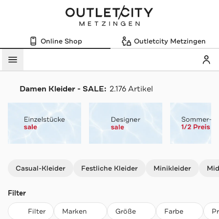
Online Shop
Outletcity Metzingen
Mein
Menü
Damen Kleider - SALE:
2.176 Artikel
Navigation überspringen
Casual-Kleider
Festliche Kleider
Minikleider
Mid
Filter
Filter
Marken
Größe
Farbe
P