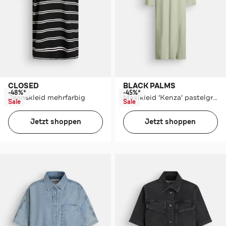
CLOSED
BLACK PALMS
-48%*
-45%*
Jeanskleid mehrfarbig
Maxikleid 'Kenza' pastelgrün
Sale
Sale
Jetzt shoppen
Jetzt shoppen