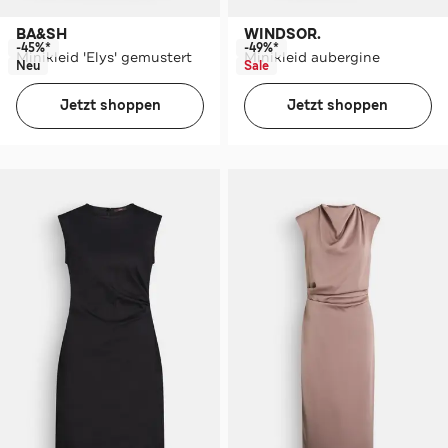
BA&SH
WINDSOR.
-45%*
-49%*
Minikleid 'Elys' gemustert
Minikleid aubergine
Neu
Sale
Jetzt shoppen
Jetzt shoppen