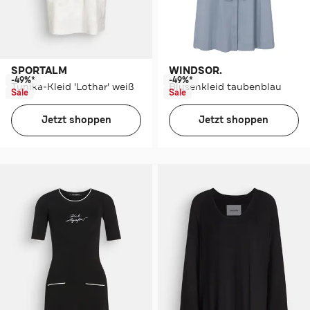
SPORTALM
WINDSOR.
-49%*
-49%*
Tunika-Kleid 'Lothar' weiß
Blusenkleid taubenblau
Sale
Sale
Jetzt shoppen
Jetzt shoppen