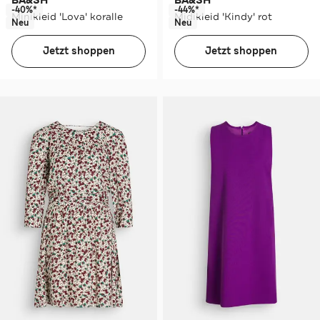
BA&SH
BA&SH
-40%*
-44%*
Minikleid 'Lova' koralle
Midikleid 'Kindy' rot
Neu
Neu
Jetzt shoppen
Jetzt shoppen