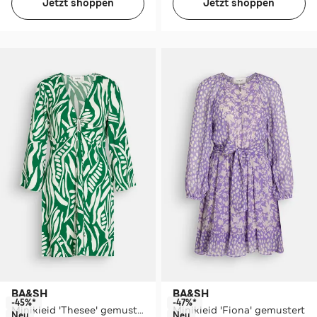
Jetzt shoppen
Jetzt shoppen
BA&SH
BA&SH
-45%*
-47%*
Minikleid 'Thesee' gemustert
Minikleid 'Fiona' gemustert
Neu
Neu