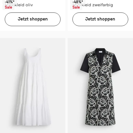
-41%*
-48%*
Maxikleid oliv
Minikleid zweifarbig
Sale
Sale
Jetzt shoppen
Jetzt shoppen