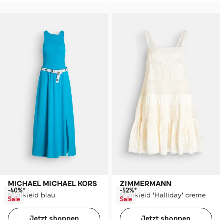
MICHAEL MICHAEL KORS
ZIMMERMANN
-40%*
-52%*
Midikleid blau
Minikleid 'Halliday' creme
Sale
Sale
Jetzt shoppen
Jetzt shoppen