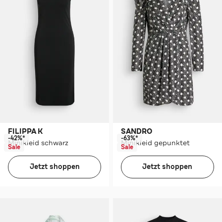
FILIPPA K
SANDRO
-42%*
-63%*
Minikleid schwarz
Minikleid gepunktet
Sale
Sale
Jetzt shoppen
Jetzt shoppen