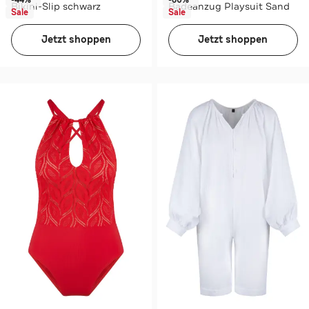
Bikini-Slip schwarz
Badeanzug Playsuit Sand
Sale
Sale
Jetzt shoppen
Jetzt shoppen