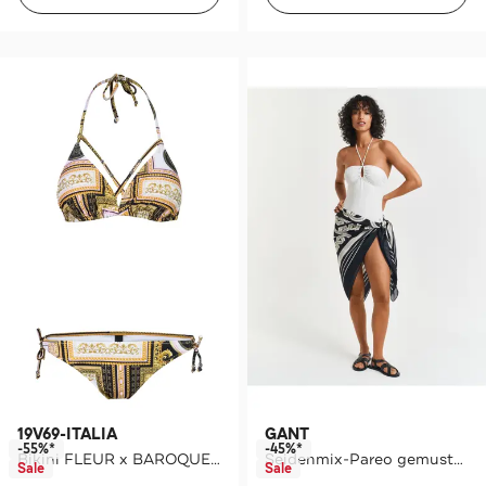
19V69-ITALIA
GANT
-55%*
-45%*
Bikini FLEUR x BAROQUE AOP
Seidenmix-Pareo gemustert
Sale
Sale