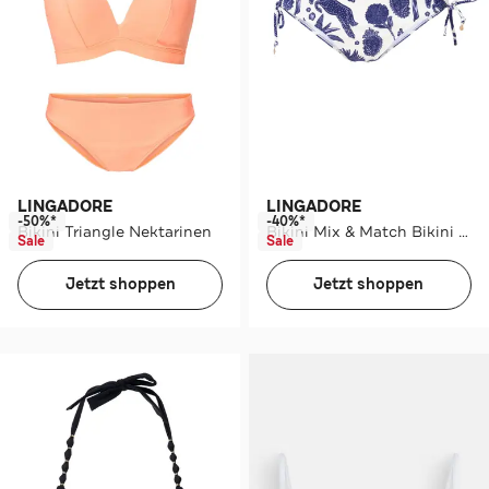
LINGADORE
LINGADORE
-50%*
-40%*
Bikini Triangle Nektarinen
Bikini Mix & Match Bikini Blue white print
Sale
Sale
Jetzt shoppen
Jetzt shoppen