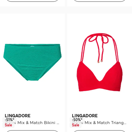
LINGADORE
LINGADORE
-51%*
-50%*
Bikini Mix & Match Bikini Deep green
Bikini Mix & Match Triangel Venere rot
Sale
Sale