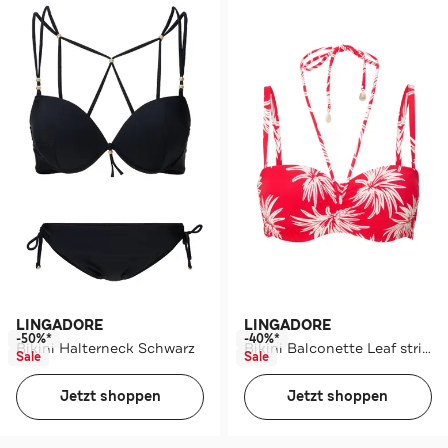
LINGADORE
LINGADORE
-50%*
-40%*
Bikini Halterneck Schwarz
Bikini Balconette Leaf stripe
Sale
Sale
Jetzt shoppen
Jetzt shoppen