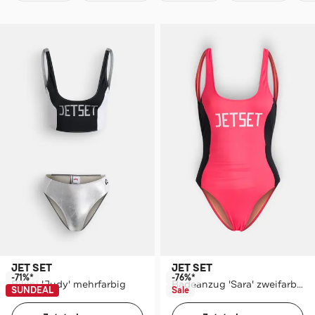
JET SET
JET SET
-71%*
-76%*
Bikini 'Judy' mehrfarbig
Badeanzug 'Sara' zweifarbig
SUNDEAL
Sale