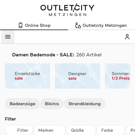
Online Shop
Outletcity Metzingen
Mein
Menü
Damen Bademode - SALE:
260 Artikel
Navigation überspringen
Badeanzüge
Bikinis
Strandkleidung
Filter
Filter
Marken
Größe
Farbe
P