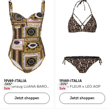
19V69-ITALIA
19V69-ITALIA
-54%*
-55%*
Badeanzug LUANA BAROQUE AOP
Bikini FLEUR x LEO AOP
Sale
Sale
Jetzt shoppen
Jetzt shoppen