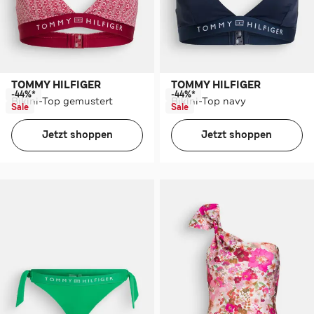
TOMMY HILFIGER
TOMMY HILFIGER
-44%*
-44%*
Bikini-Top gemustert
Bikini-Top navy
Sale
Sale
Jetzt shoppen
Jetzt shoppen