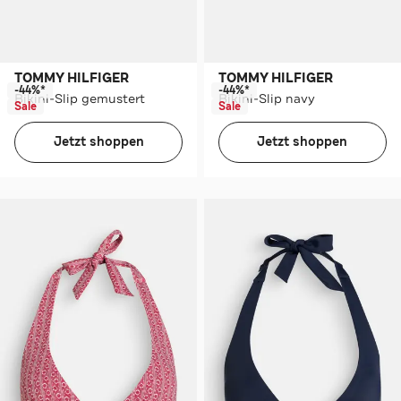
TOMMY HILFIGER
TOMMY HILFIGER
-44%*
-44%*
Bikini-Slip gemustert
Bikini-Slip navy
Sale
Sale
Jetzt shoppen
Jetzt shoppen