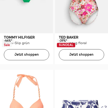
TOMMY HILFIGER
TED BAKER
-44%*
-39%*
Bikini-Slip grün
Badeanzug floral
Sale
SUNDEAL
Jetzt shoppen
Jetzt shoppen