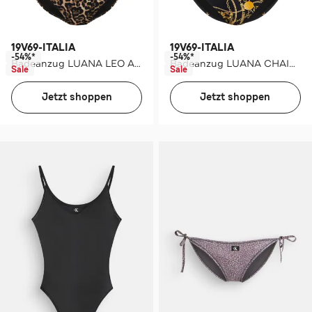
19V69-ITALIA
19V69-ITALIA
-54%*
-54%*
Badeanzug LUANA LEO AOP
Badeanzug LUANA CHAIN AOP
Sale
Sale
Jetzt shoppen
Jetzt shoppen