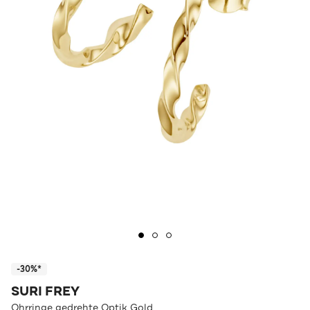
-30%*
SURI FREY
Ohrringe gedrehte Optik Gold