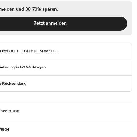
nmelden und 30-70% sparen.
Jetzt anmelden
durch
OUTLETCITY.COM
per DHL
Lieferung in 1-3 Werktagen
se Rücksendung
chreibung
flege