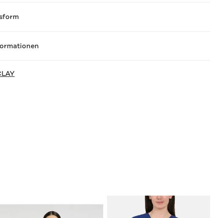
sform
formationen
CLAY