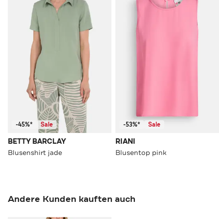
-45%*
Sale
-53%*
Sale
BETTY BARCLAY
RIANI
Blusenshirt jade
Blusentop pink
Andere Kunden kauften auch