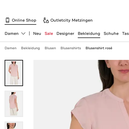
Online Shop
Outletcity Metzingen
Damen
Neu
Sale
Designer
Bekleidung
Schuhe
Ta
Abteilung ändern, ausgewählt:
Damen
Bekleidung
Blusen
Blusenshirts
Blusenshirt rosé