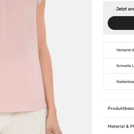
Jetzt a
Versand 
Schnelle 
Kostenlo
Produktbes
Material & P