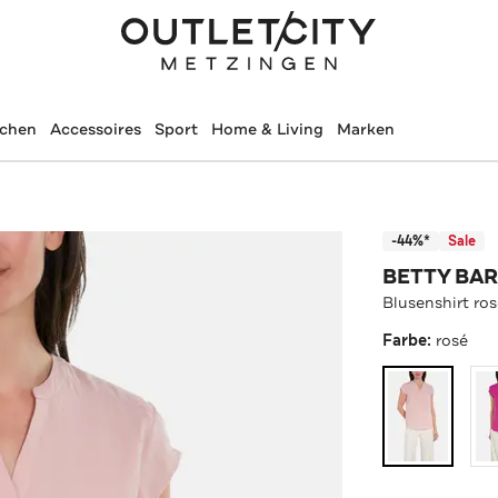
schen
Accessoires
Sport
Home & Living
Marken
-44%*
Sale
BETTY BA
Blusenshirt ro
Farbe:
rosé