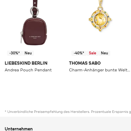
-30%*
Neu
-40%*
Sale
Neu
LIEBESKIND BERLIN
THOMAS SABO
Andrea Pouch Pendant
Charm-Anhänger bunte Weltkugel vergoldet 750 Gelbgold Vergoldung, 925 Sterlingsilber
* Unverbindliche Preisempfehlung des Herstellers. Prozentuale Ersparnis 
Unternehmen