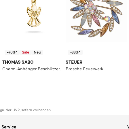
-40%*
Sale
Neu
-33%*
THOMAS SABO
STEUER
Charm-Anhänger Beschützer der Liebe Connect vergoldet 18k Vergoldung, Recyceltes 925 Silber
Brosche Feuerwerk
ggü. der UVP, sofern vorhanden
Service