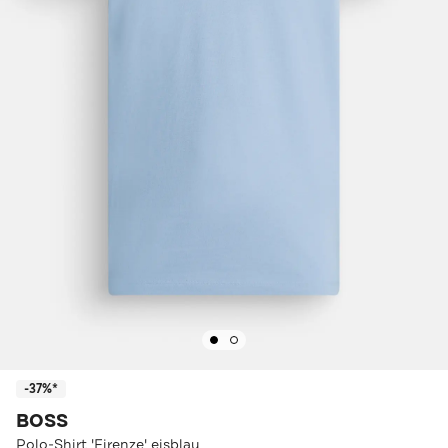
-37%*
BOSS
Polo-Shirt 'Firenze' eisblau