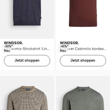
WINDSOR.
WINDSOR.
-30%*
-45%*
Leinenmix-Strickshirt 'Lindo' nachtblau
Pullover Cashmilo bordeaux rot
Neu
Neu
Jetzt shoppen
Jetzt shoppen