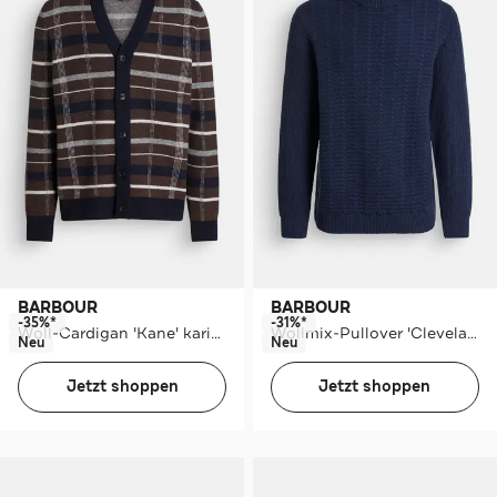
BARBOUR
BARBOUR
-35%*
-31%*
Woll-Cardigan 'Kane' kariert
Wollmix-Pullover 'Cleveland' dunkelblau
Neu
Neu
Jetzt shoppen
Jetzt shoppen