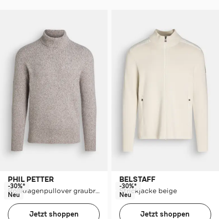
PHIL PETTER
BELSTAFF
-30%*
-30%*
Rollkragenpullover graubraun
Strickjacke beige
Neu
Neu
Jetzt shoppen
Jetzt shoppen