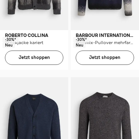
ROBERTO COLLINA
BARBOUR INTERNATIONAL
-30%*
-30%*
Strickjacke kariert
Wollmix-Pullover mehrfarbig
Neu
Neu
Jetzt shoppen
Jetzt shoppen