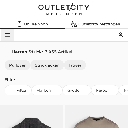
Online Shop
Outletcity Metzingen
Mein
Menü
Herren Strick:
3.455 Artikel
Navigation überspringen
Pullover
Strickjacken
Troyer
Filter
Filter
Marken
Größe
Farbe
P