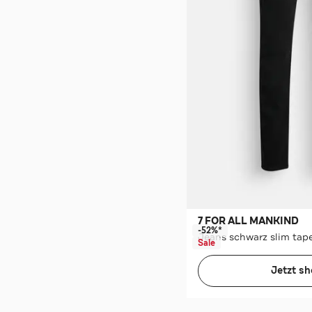
7 FOR ALL MANKIND
-52%*
Jeans schwarz slim tap
Sale
Jetzt s