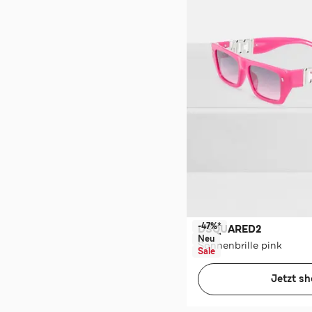
-47%*
DSQUARED2
Neu
Sonnenbrille pink
Sale
Jetzt s