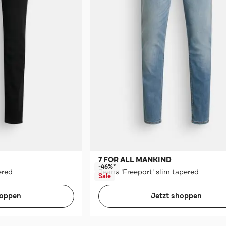
7 FOR ALL MANKIND
-46%*
ered
Jeans 'Freeport' slim tapered
Sale
hoppen
Jetzt shoppen