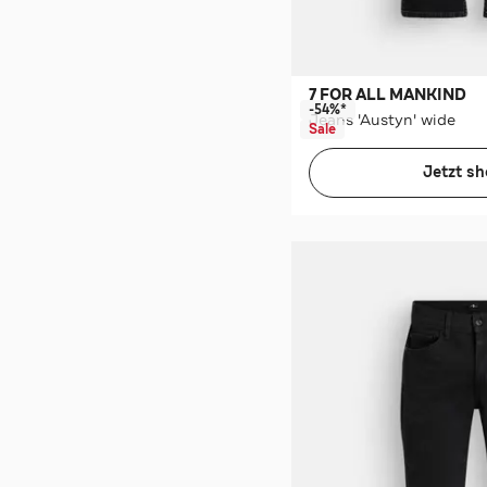
7 FOR ALL MANKIND
-54%*
Jeans 'Austyn' wide
Sale
Jetzt s