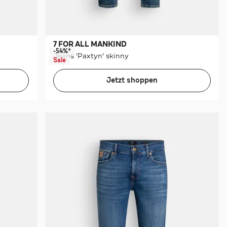
7 FOR ALL MANKIND
-54%*
Jeans 'Paxtyn' skinny
Sale
Jetzt shoppen