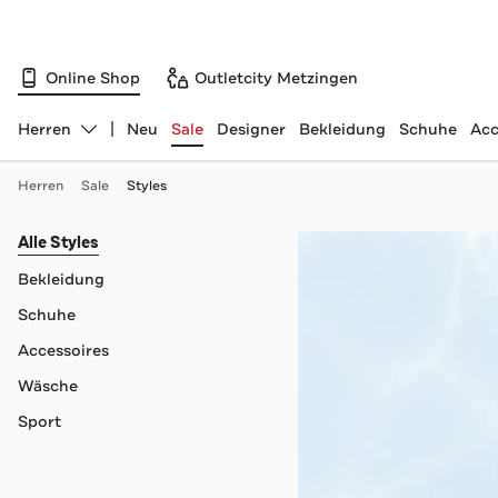
Online Shop
Outletcity Metzingen
Herren
Neu
Sale
Designer
Bekleidung
Schuhe
Acc
Abteilung ändern, ausgewählt:
Herren
Sale
Styles
Navigation überspringen
Alle Styles
Bekleidung
Schuhe
Accessoires
Wäsche
Sport