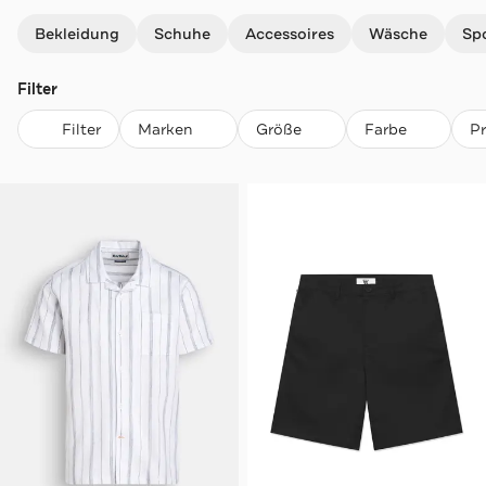
Navigation überspringen
Bekleidung
Schuhe
Accessoires
Wäsche
Sp
Filter
Filter
Marken
Größe
Farbe
P