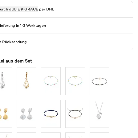
durch
JULIE & GRACE
per DHL
Lieferung in 1-3 Werktagen
se Rücksendung
kel aus dem Set