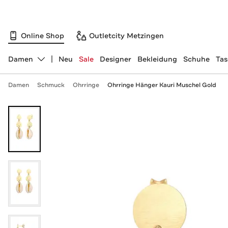
Online Shop
Outletcity Metzingen
Damen
Neu
Sale
Designer
Bekleidung
Schuhe
Ta
Abteilung ändern, ausgewählt:
Damen
Schmuck
Ohrringe
Ohrringe Hänger Kauri Muschel Gold