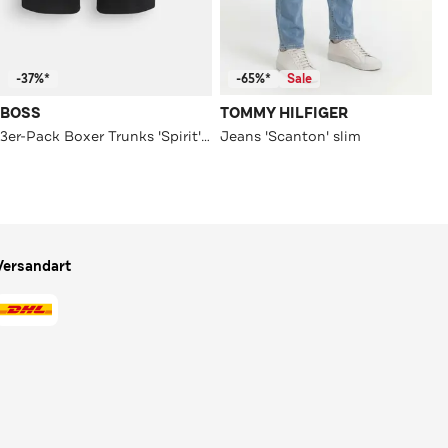
-37%*
-65%*
Sale
BOSS
TOMMY HILFIGER
3er-Pack Boxer Trunks 'Spirit' schwarz
Jeans 'Scanton' slim
Versandart