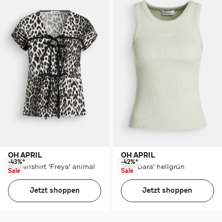
OH APRIL
OH APRIL
-43%*
-42%*
Blusenshirt 'Freya' animal
Top 'Dara' hellgrün
Sale
Sale
Jetzt shoppen
Jetzt shoppen