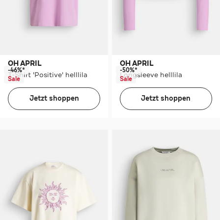
OH APRIL
OH APRIL
-46%*
-50%*
T-Shirt 'Positive' helllila
Longsleeve helllila
Sale
Sale
Jetzt shoppen
Jetzt shoppen