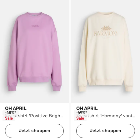
OH APRIL
OH APRIL
-48%*
-49%*
Sweatshirt 'Positive Bright' mauve
Sweatshirt 'Harmony' vanille
Sale
Sale
Jetzt shoppen
Jetzt shoppen