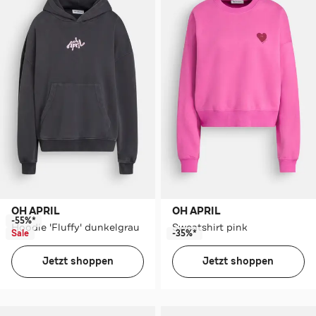
OH APRIL
OH APRIL
-55%*
Hoodie 'Fluffy' dunkelgrau
Sweatshirt pink
Sale
-35%*
Jetzt shoppen
Jetzt shoppen