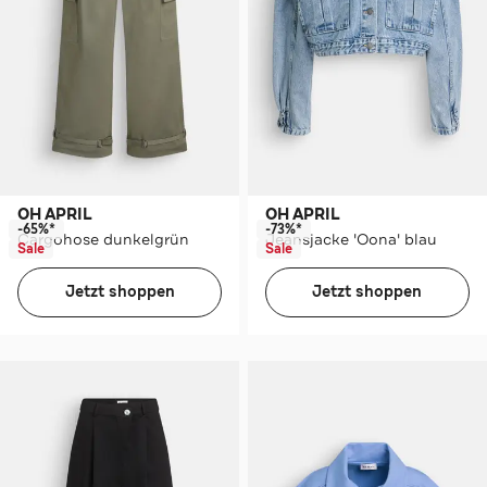
OH APRIL
OH APRIL
-65%*
-73%*
Cargohose dunkelgrün
Jeansjacke 'Oona' blau
Sale
Sale
Jetzt shoppen
Jetzt shoppen