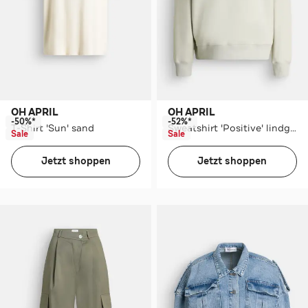
OH APRIL
OH APRIL
-50%*
-52%*
T-Shirt 'Sun' sand
Sweatshirt 'Positive' lindgrün
Sale
Sale
Jetzt shoppen
Jetzt shoppen