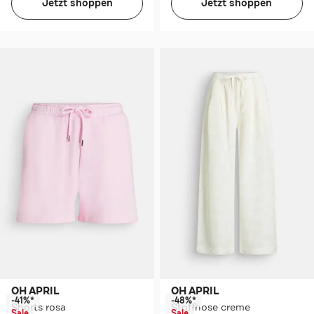
Jetzt shoppen
Jetzt shoppen
OH APRIL
OH APRIL
-41%*
-48%*
Shorts rosa
Stoffhose creme
Sale
Sale