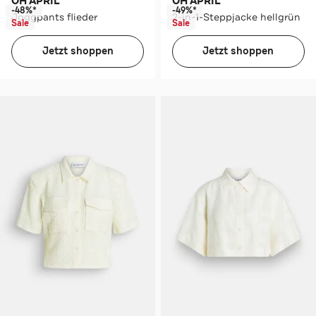
OH APRIL
OH APRIL
-48%*
-49%*
Joggpants flieder
2-in-1-Steppjacke hellgrün
Sale
Sale
Jetzt shoppen
Jetzt shoppen