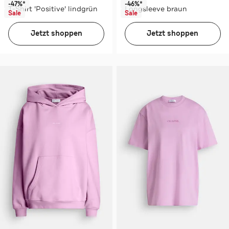
-47%*
-46%*
T-Shirt 'Positive' lindgrün
Longsleeve braun
Sale
Sale
Jetzt shoppen
Jetzt shoppen