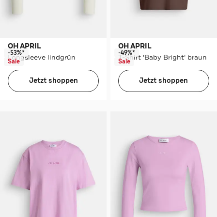
OH APRIL
OH APRIL
-53%*
-49%*
Longsleeve lindgrün
T-Shirt 'Baby Bright' braun
Sale
Sale
Jetzt shoppen
Jetzt shoppen