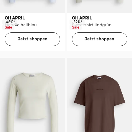
OH APRIL
OH APRIL
-46%*
-52%*
Hoodie hellblau
Sweatshirt lindgrün
Sale
Sale
Jetzt shoppen
Jetzt shoppen