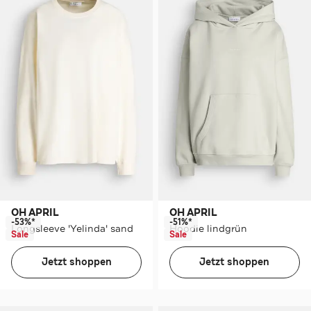
OH APRIL
OH APRIL
-53%*
-51%*
Longsleeve 'Yelinda' sand
Hoodie lindgrün
Sale
Sale
Jetzt shoppen
Jetzt shoppen