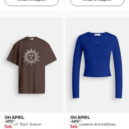
OH APRIL
OH APRIL
-49%*
-48%*
T-Shirt 'Sun' braun
Longsleeve dunkelblau
Sale
Sale