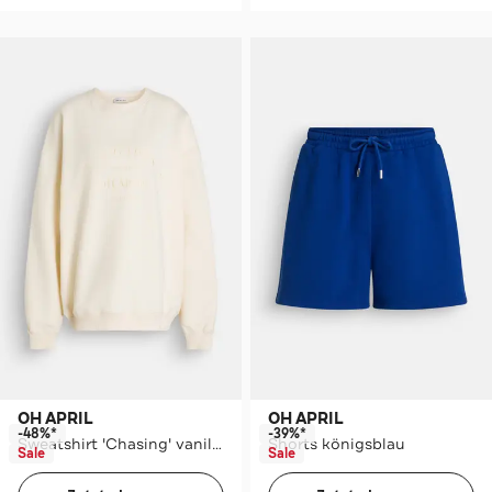
OH APRIL
OH APRIL
-48%*
-39%*
Sweatshirt 'Chasing' vanille
Shorts königsblau
Sale
Sale