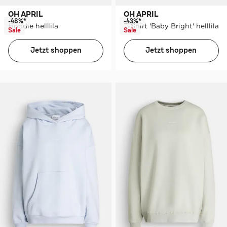
OH APRIL
OH APRIL
-48%*
-43%*
Hoodie helllila
T-Shirt 'Baby Bright' helllila
Sale
Sale
Jetzt shoppen
Jetzt shoppen