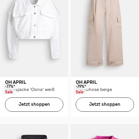
OH APRIL
OH APRIL
-77%*
-79%*
Jeansjacke 'Oona' weiß
Cargohose beige
Sale
Sale
Jetzt shoppen
Jetzt shoppen