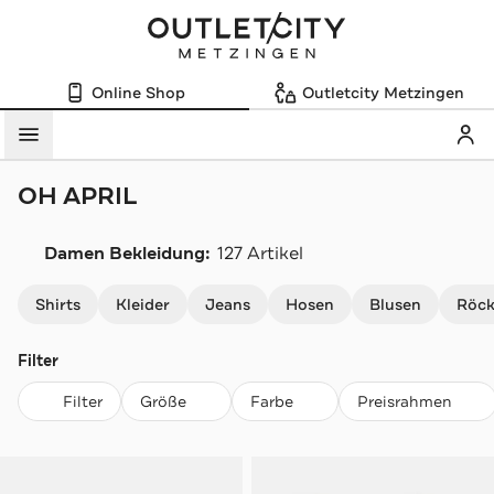
Online Shop
Outletcity Metzingen
Mein
Menü
OH APRIL
Damen Bekleidung:
127 Artikel
Navigation überspringen
Shirts
Kleider
Jeans
Hosen
Blusen
Röc
Filter
Filter
Größe
Farbe
Preisrahmen