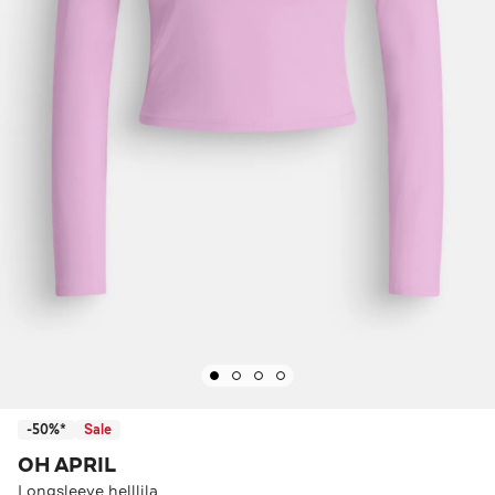
-50%*
Sale
OH APRIL
Longsleeve helllila