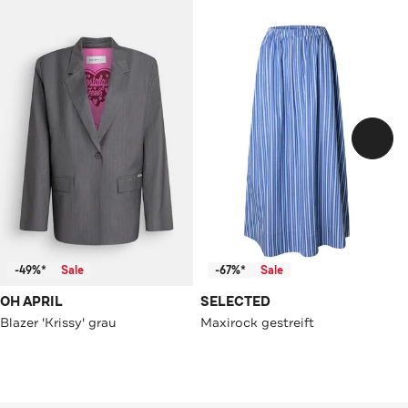
-49%*
Sale
-67%*
Sale
OH APRIL
SELECTED
Blazer 'Krissy' grau
Maxirock gestreift