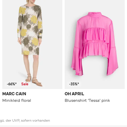
-66%*
Sale
-35%*
MARC CAIN
OH APRIL
Minikleid floral
Blusenshirt 'Tessa' pink
ggü. der UVP, sofern vorhanden