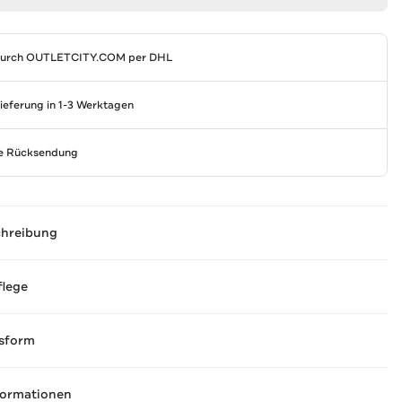
durch
OUTLETCITY.COM
per DHL
Lieferung in 1-3 Werktagen
se Rücksendung
chreibung
flege
sform
formationen