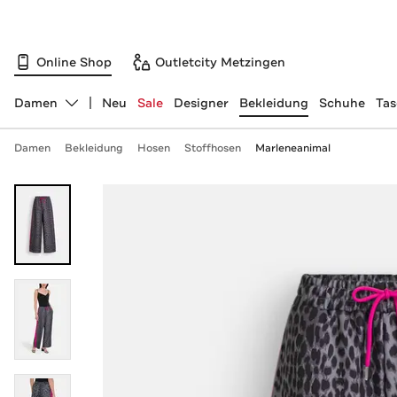
Online Shop
Outletcity Metzingen
Damen
Neu
Sale
Designer
Bekleidung
Schuhe
Ta
Abteilung ändern, ausgewählt:
Damen
Bekleidung
Hosen
Stoffhosen
Marleneanimal