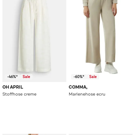
-46%*
Sale
-60%*
Sale
OH APRIL
COMMA,
Stoffhose creme
Marlenehose ecru