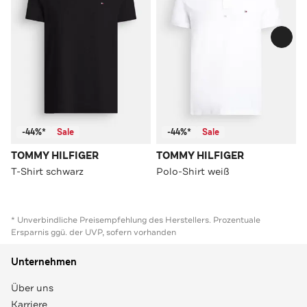
-44%*
Sale
-44%*
Sale
TOMMY HILFIGER
TOMMY HILFIGER
T-Shirt schwarz
Polo-Shirt weiß
* Unverbindliche Preisempfehlung des Herstellers. Prozentuale
Ersparnis ggü. der UVP, sofern vorhanden
Unternehmen
Über uns
Karriere