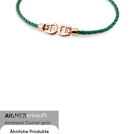
Ausverkauft
AIGNER
Armband 'Colina' grün
Ähnliche Produkte
Farbe:
grün-roségold