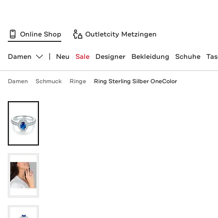
Online Shop
Outletcity Metzingen
Damen
Neu
Sale
Designer
Bekleidung
Schuhe
Ta
Abteilung ändern, ausgewählt:
Damen
Schmuck
Ringe
Ring Sterling Silber OneColor