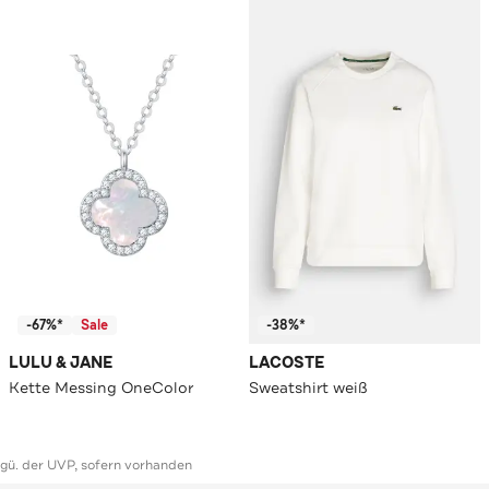
-67%*
Sale
-38%*
LULU & JANE
LACOSTE
Kette Messing OneColor
Sweatshirt weiß
ggü. der UVP, sofern vorhanden