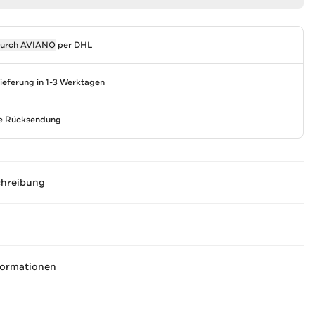
durch
AVIANO
per DHL
Lieferung in 1-3 Werktagen
se Rücksendung
chreibung
formationen