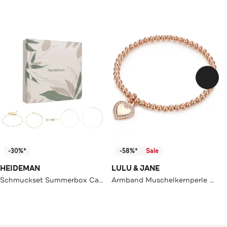
-30%*
-58%*
Sale
HEIDEMAN
LULU & JANE
Schmuckset Summerbox Capri silberfarben goldfarben
Armband Muschelkernperle OneColor