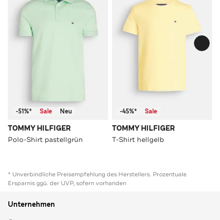
-51%*
Sale
Neu
-45%*
Sale
TOMMY HILFIGER
TOMMY HILFIGER
Polo-Shirt pastellgrün
T-Shirt hellgelb
* Unverbindliche Preisempfehlung des Herstellers. Prozentuale
Ersparnis ggü. der UVP, sofern vorhanden
Unternehmen