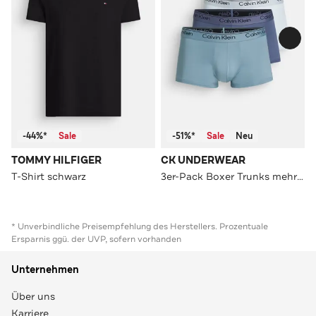
-44%*
Sale
-51%*
Sale
Neu
TOMMY HILFIGER
CK UNDERWEAR
T-Shirt schwarz
3er-Pack Boxer Trunks mehrfarbig
* Unverbindliche Preisempfehlung des Herstellers. Prozentuale
Ersparnis ggü. der UVP, sofern vorhanden
Unternehmen
Über uns
Karriere