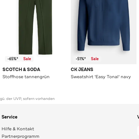
-65%*
Sale
-51%*
Sale
SCOTCH & SODA
CK JEANS
Stoffhose tannengrün
Sweatshirt 'Easy Tonal' navy
ggü. der UVP, sofern vorhanden
Service
Hilfe & Kontakt
Partnerprogramm