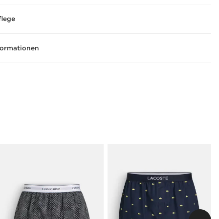
flege
formationen