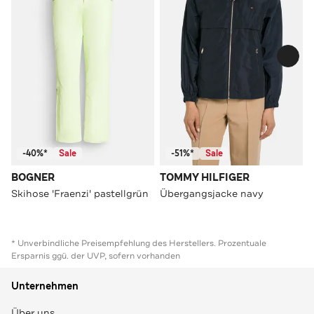
-40%*
Sale
-51%*
Sale
BOGNER
TOMMY HILFIGER
Skihose 'Fraenzi' pastellgrün
Übergangsjacke navy
* Unverbindliche Preisempfehlung des Herstellers. Prozentuale
Ersparnis ggü. der UVP, sofern vorhanden
Unternehmen
Über uns