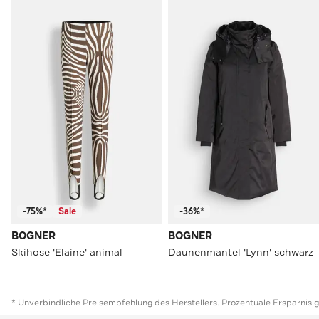
-75%*
Sale
-36%*
BOGNER
BOGNER
Skihose 'Elaine' animal
Daunenmantel 'Lynn' schwarz
* Unverbindliche Preisempfehlung des Herstellers. Prozentuale Ersparnis 