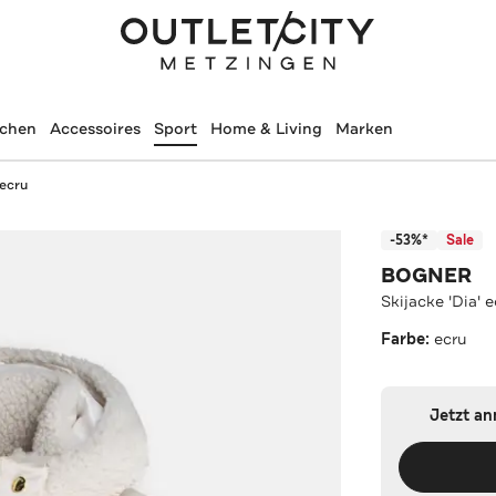
schen
Accessoires
Sport
Home & Living
Marken
 ecru
-53%*
Sale
BOGNER
Skijacke 'Dia' 
Farbe:
ecru
Jetzt a