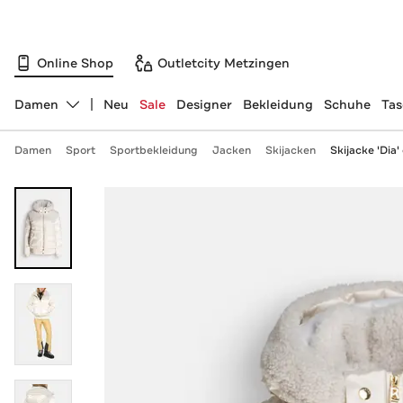
Online Shop
Outletcity Metzingen
Damen
Neu
Sale
Designer
Bekleidung
Schuhe
Ta
Abteilung ändern, ausgewählt:
Damen
Sport
Sportbekleidung
Jacken
Skijacken
Skijacke 'Dia'