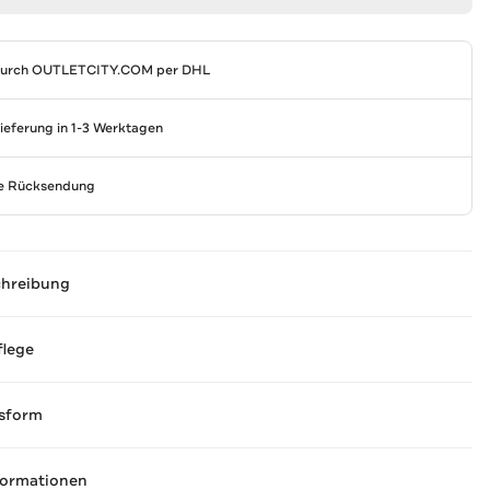
durch
OUTLETCITY.COM
per DHL
Lieferung in 1-3 Werktagen
se Rücksendung
chreibung
flege
sform
formationen