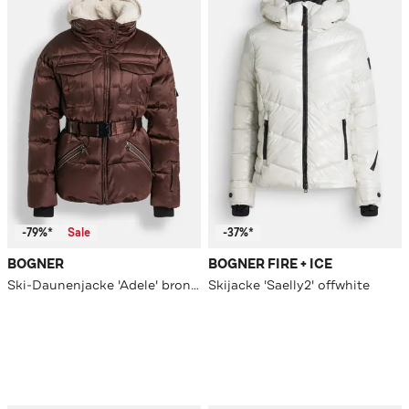
-79%*
Sale
-37%*
BOGNER
BOGNER FIRE + ICE
Ski-Daunenjacke 'Adele' bronze
Skijacke 'Saelly2' offwhite