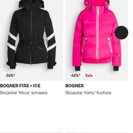
-34%*
-45%*
Sale
BOGNER FIRE + ICE
BOGNER
Skijacke 'Moia' schwarz
Skijacke 'Kelly' fuchsia