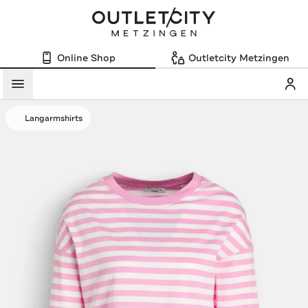
Online Shop
Outletcity Metzingen
Mein
Menü
Langarmshirts