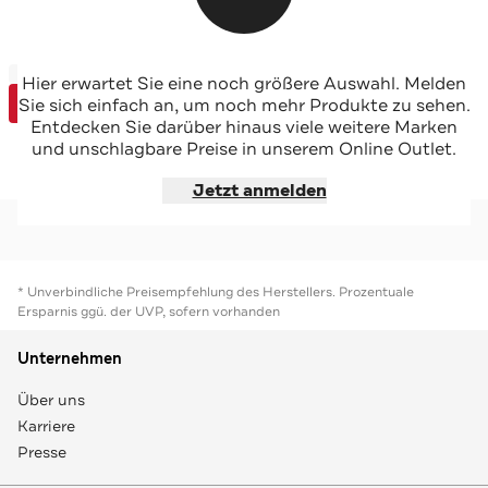
-30%*
-32%*
BUGATTI
BUGATTI
Hier erwartet Sie eine noch größere Auswahl. Melden
Sale
Sale
Derbys 'Rinaldo' cognac
Business-Schuhe 'Mattia'
Sie sich einfach an, um noch mehr Produkte zu sehen.
Special
Special
Entdecken Sie darüber hinaus viele weitere Marken
und unschlagbare Preise in unserem Online Outlet.
Jetzt shoppen
Jetzt shoppen
Jetzt anmelden
* Unverbindliche Preisempfehlung des Herstellers. Prozentuale
Ersparnis ggü. der UVP, sofern vorhanden
Unternehmen
Über uns
Karriere
Presse