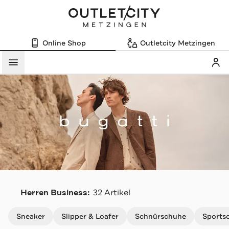
Online Shop
Outletcity Metzingen
Mein
Menü
B
Herren Business:
32 Artikel
Navigation überspringen
Sneaker
Slipper & Loafer
Schnürschuhe
Sports