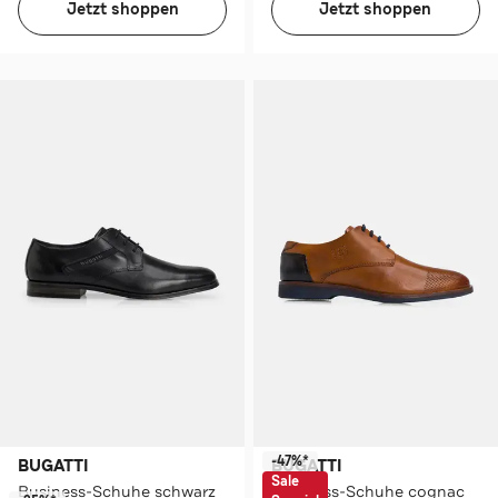
Jetzt shoppen
Jetzt shoppen
-47%*
BUGATTI
BUGATTI
Sale
Business-Schuhe schwarz
Business-Schuhe cognac