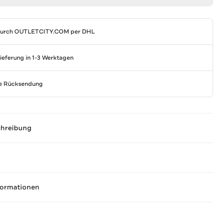
durch
OUTLETCITY.COM
per DHL
Lieferung in 1-3 Werktagen
se Rücksendung
chreibung
formationen