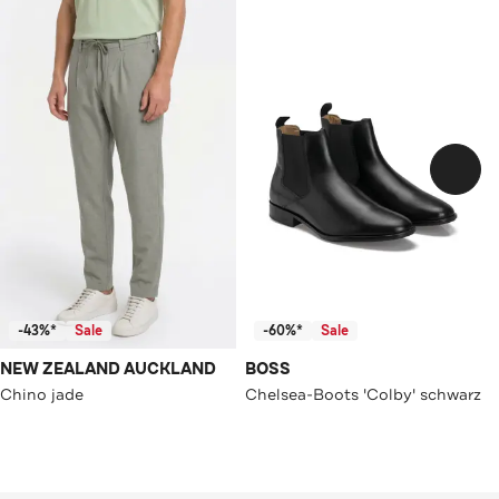
-43%*
Sale
-60%*
Sale
NEW ZEALAND AUCKLAND
BOSS
Chino jade
Chelsea-Boots 'Colby' schwarz