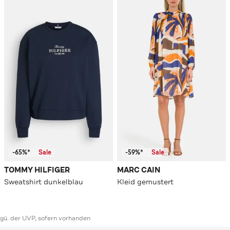
-65%*
Sale
-59%*
Sale
TOMMY HILFIGER
MARC CAIN
Sweatshirt dunkelblau
Kleid gemustert
ggü. der UVP, sofern vorhanden