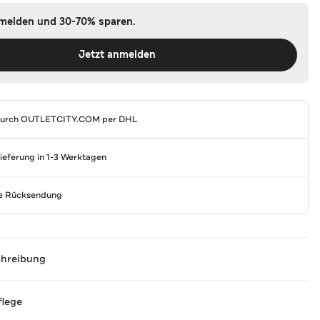
nmelden und 30-70% sparen.
Jetzt anmelden
durch
OUTLETCITY.COM
per DHL
Lieferung in 1-3 Werktagen
se Rücksendung
chreibung
flege