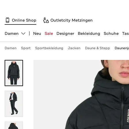
Online Shop
Outletcity Metzingen
Damen
Neu
Sale
Designer
Bekleidung
Schuhe
Ta
Abteilung ändern, ausgewählt:
Damen
Sport
Sportbekleidung
Jacken
Daune & Stepp
Daunenj