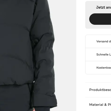
Jetzt a
Versand 
Schnelle 
Kostenlo
Produktbes
Material & P