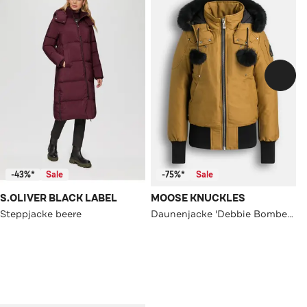
-43%*
Sale
-75%*
Sale
S.OLIVER BLACK LABEL
MOOSE KNUCKLES
Steppjacke beere
Daunenjacke 'Debbie Bomber' ocker