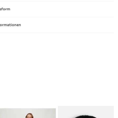
sform
formationen