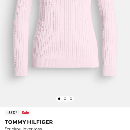
-65%*
Sale
TOMMY HILFIGER
Strickpullover rosa