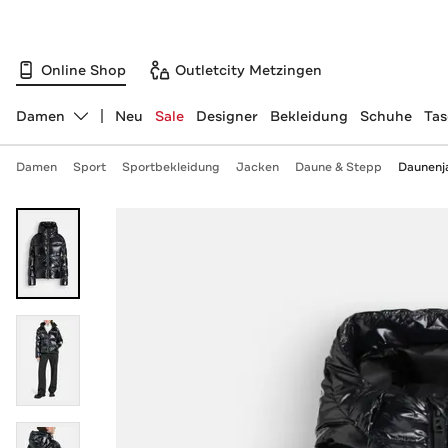
Online Shop
Outletcity Metzingen
Damen
Neu
Sale
Designer
Bekleidung
Schuhe
Ta
Abteilung ändern, ausgewählt:
Damen
Sport
Sportbekleidung
Jacken
Daune & Stepp
Daunenja