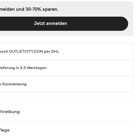
nmelden und 30-70% sparen.
Jetzt anmelden
durch
OUTLETCITY.COM
per DHL
Lieferung in 3-5 Werktagen
se Rücksendung
chreibung
flege