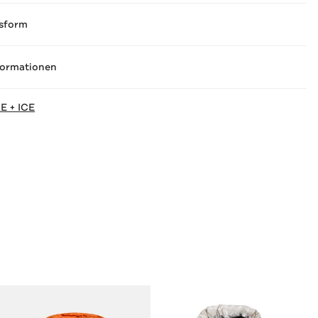
sform
formationen
E + ICE