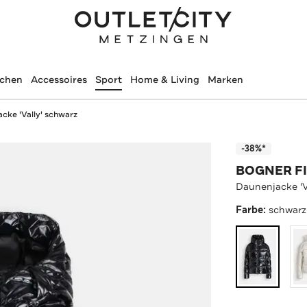
schen
Accessoires
Sport
Home & Living
Marken
cke 'Vally' schwarz
-38%*
BOGNER FI
Daunenjacke 'V
Farbe:
schwarz