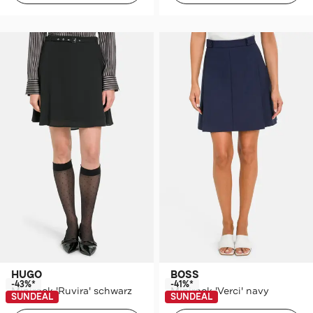
HUGO
BOSS
-43%*
-41%*
Minirock 'Ruvira' schwarz
Minirock 'Verci' navy
SUNDEAL
SUNDEAL