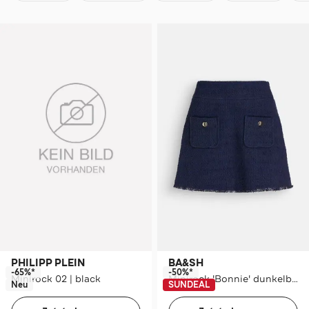
PHILIPP PLEIN
BA&SH
-65%*
-50%*
Minirock 02 | black
Minirock 'Bonnie' dunkelblau
Neu
SUNDEAL