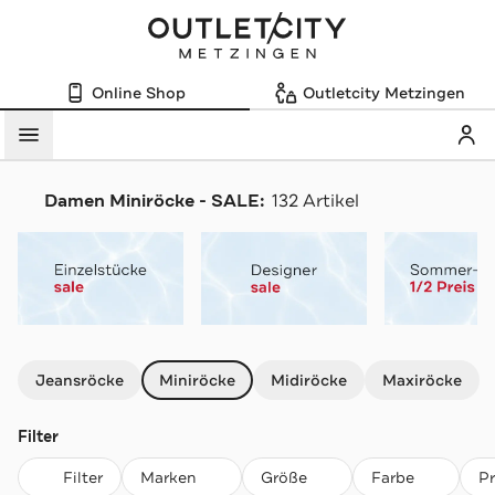
Online Shop
Outletcity Metzingen
Mein
Menü
Damen Miniröcke - SALE:
132 Artikel
Navigation überspringen
Jeansröcke
Miniröcke
Midiröcke
Maxiröcke
Filter
Filter
Marken
Größe
Farbe
P