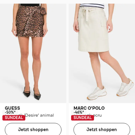
GUESS
MARC O'POLO
-50%*
-46%*
Minirock 'Desire' animal
Minirock ecru
SUNDEAL
SUNDEAL
Jetzt shoppen
Jetzt shoppen