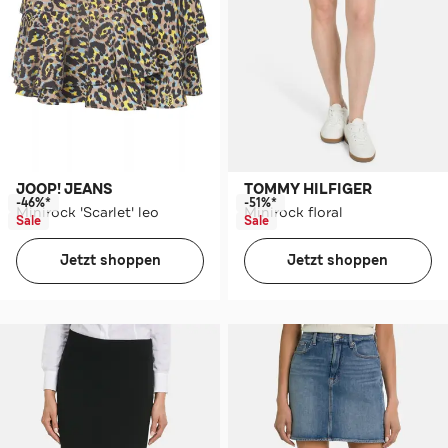
JOOP! JEANS
TOMMY HILFIGER
-46%*
-51%*
Minirock 'Scarlet' leo
Minirock floral
Sale
Sale
Jetzt shoppen
Jetzt shoppen