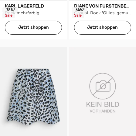
KARL LAGERFELD
DIANE VON FURSTENBERG
-78%*
-64%*
Rock mehrfarbig
Casual-Rock 'Gilles' gemustert
Sale
Sale
Jetzt shoppen
Jetzt shoppen