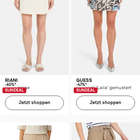
RIANI
GUESS
-60%*
-47%*
Skort beige
Minirock 'Laila' gemustert
SUNDEAL
SUNDEAL
Jetzt shoppen
Jetzt shoppen