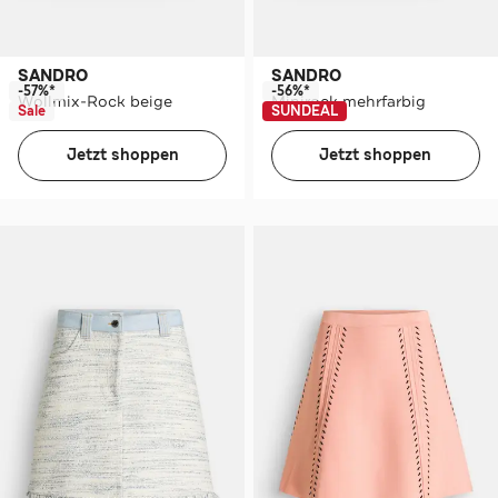
SANDRO
SANDRO
-57%*
-56%*
Wollmix-Rock beige
Minirock mehrfarbig
Sale
SUNDEAL
Jetzt shoppen
Jetzt shoppen