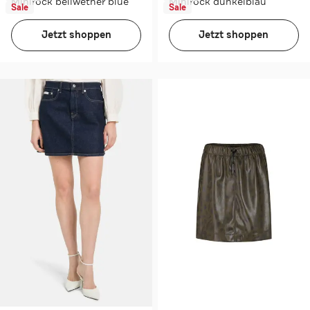
Minirock bellwether blue
Minirock dunkelblau
Sale
Sale
Jetzt shoppen
Jetzt shoppen