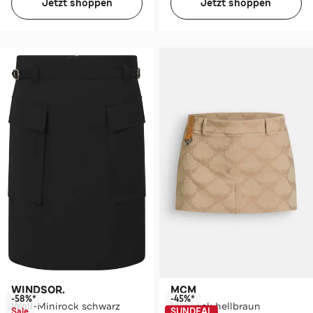
Jetzt shoppen
Jetzt shoppen
WINDSOR.
MCM
-58%*
-45%*
Woll-Minirock schwarz
Minirock hellbraun
Sale
SUNDEAL