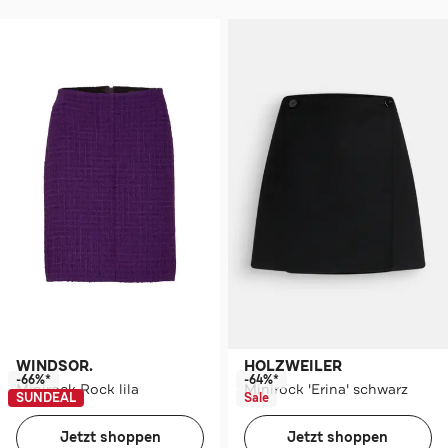
WINDSOR.
HOLZWEILER
-66%*
-64%*
Minirock Rock lila
Minirock 'Erina' schwarz
SUNDEAL
Sale
Jetzt shoppen
Jetzt shoppen