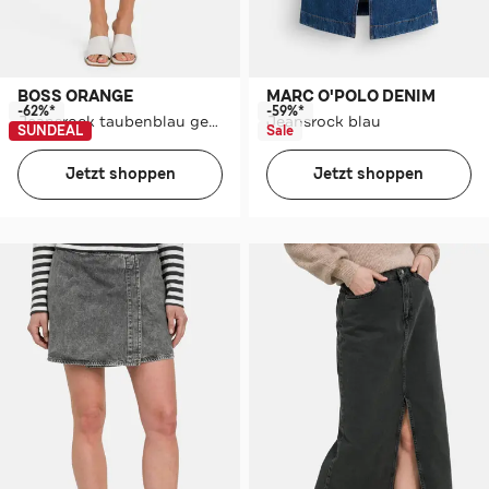
BOSS ORANGE
MARC O'POLO DENIM
-62%*
-59%*
Jeansrock taubenblau gemustert
Jeansrock blau
SUNDEAL
Sale
Jetzt shoppen
Jetzt shoppen