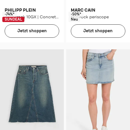
PHILIPP PLEIN
MARC CAIN
-74%*
-50%*
Jeansrock 10GX | ConcreteGrey
Minirock periscope
SUNDEAL
Neu
Jetzt shoppen
Jetzt shoppen