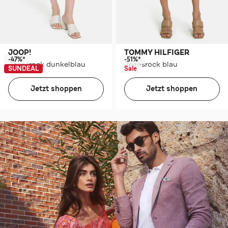
JOOP!
TOMMY HILFIGER
-47%*
-51%*
Jeansrock dunkelblau
Jeansrock blau
SUNDEAL
Sale
Jetzt shoppen
Jetzt shoppen