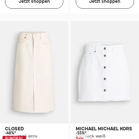
Jetzt shoppen
Jetzt shoppen
CLOSED
MICHAEL MICHAEL KORS
-48%*
-55%*
Jeansrock ecru
Minirock weiß
SUNDEAL
Sale