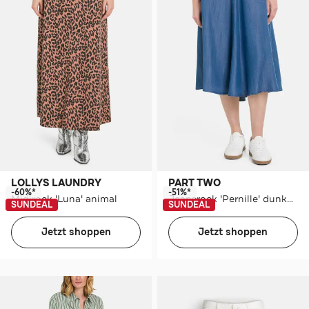
LOLLYS LAUNDRY
PART TWO
-60%*
-51%*
Midirock 'Luna' animal
Jeansrock 'Pernille' dunkelblau
SUNDEAL
SUNDEAL
Jetzt shoppen
Jetzt shoppen