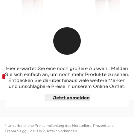
DESIGUAL
DESIGUAL
Hier erwartet Sie eine noch größere Auswahl. Melden
-80%*
-75%*
Jeansrock 'Davos' floral
Jeansrock zweifarbig
Sie sich einfach an, um noch mehr Produkte zu sehen.
SUNDEAL
SUNDEAL
Entdecken Sie darüber hinaus viele weitere Marken
und unschlagbare Preise in unserem Online Outlet.
Jetzt shoppen
Jetzt shoppen
Jetzt anmelden
* Unverbindliche Preisempfehlung des Herstellers. Prozentuale
Ersparnis ggü. der UVP, sofern vorhanden