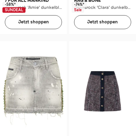
7 FOR ALL MANKIND
RAG & BONE
-58%*
-74%*
Jeansrock 'Amie' dunkelblau
Jeansrock 'Clara' dunkelblau
SUNDEAL
Sale
Jetzt shoppen
Jetzt shoppen