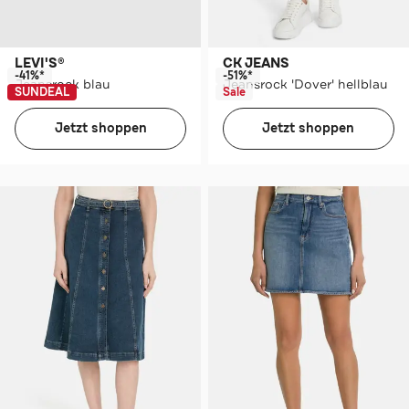
LEVI'S®
CK JEANS
-41%*
-51%*
Jeansrock blau
Jeansrock 'Dover' hellblau
SUNDEAL
Sale
Jetzt shoppen
Jetzt shoppen