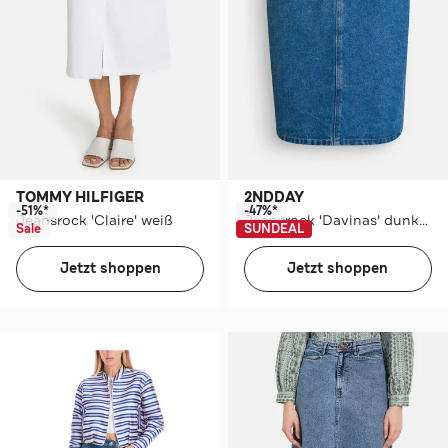
TOMMY HILFIGER
2NDDAY
-51%*
-47%*
Jeansrock 'Claire' weiß
Jeansrock 'Davinas' dunkelblau
Sale
SUNDEAL
Jetzt shoppen
Jetzt shoppen