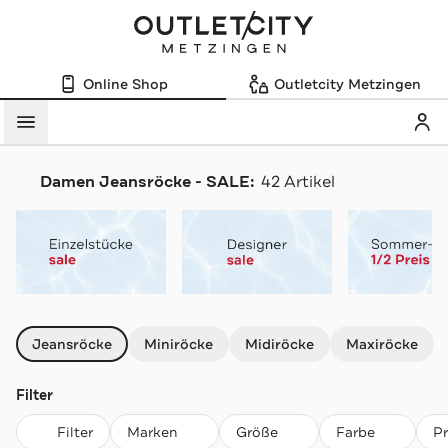
Online Shop
Outletcity Metzingen
Mein
Menü
Damen Jeansröcke - SALE:
42 Artikel
Navigation überspringen
Jeansröcke
Miniröcke
Midiröcke
Maxiröcke
Filter
Filter
Marken
Größe
Farbe
P