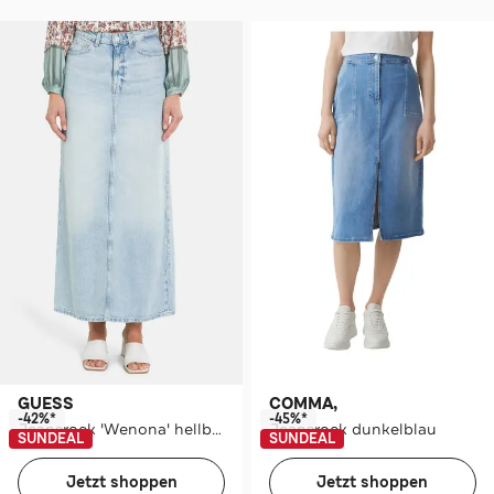
GUESS
COMMA,
-42%*
-45%*
Jeansrock 'Wenona' hellblau
Jeansrock dunkelblau
SUNDEAL
SUNDEAL
Jetzt shoppen
Jetzt shoppen