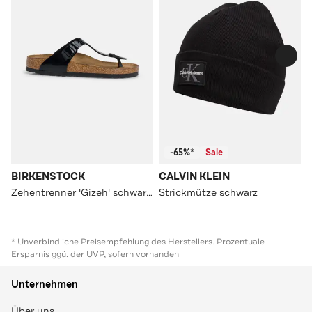
-65%*
Sale
BIRKENSTOCK
CALVIN KLEIN
Zehentrenner 'Gizeh' schwarz unisex
Strickmütze schwarz
* Unverbindliche Preisempfehlung des Herstellers. Prozentuale
Ersparnis ggü. der UVP, sofern vorhanden
Unternehmen
Über uns