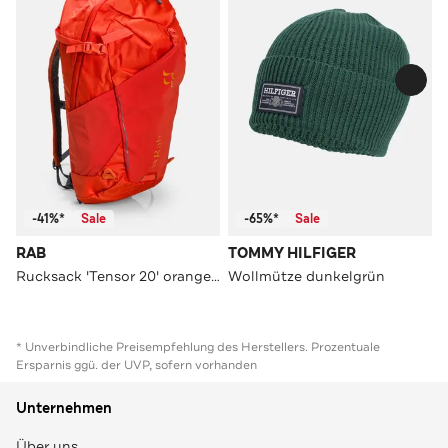
-41%*
Sale
-65%*
Sale
RAB
TOMMY HILFIGER
Rucksack 'Tensor 20' orangerot
Wollmütze dunkelgrün
* Unverbindliche Preisempfehlung des Herstellers. Prozentuale
Ersparnis ggü. der UVP, sofern vorhanden
Unternehmen
Über uns