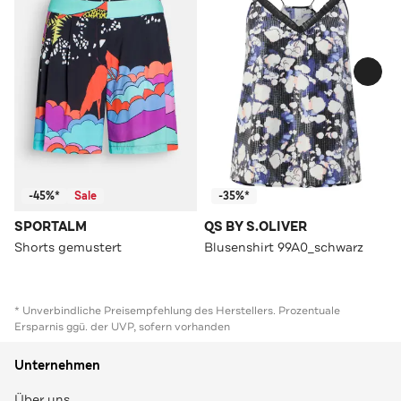
-45%*
Sale
-35%*
SPORTALM
QS BY S.OLIVER
Shorts gemustert
Blusenshirt 99A0_schwarz
* Unverbindliche Preisempfehlung des Herstellers. Prozentuale
Ersparnis ggü. der UVP, sofern vorhanden
Unternehmen
Über uns