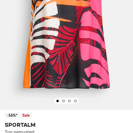
-56%*
Sale
SPORTALM
Top gemustert