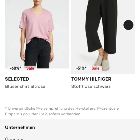
-68%*
Sale
-51%*
Sale
SELECTED
TOMMY HILFIGER
Blusenshirt altrosa
Stoffhose schwarz
* Unverbindliche Preisempfehlung des Herstellers. Prozentuale
Ersparnis ggü. der UVP, sofern vorhanden
Unternehmen
Über uns