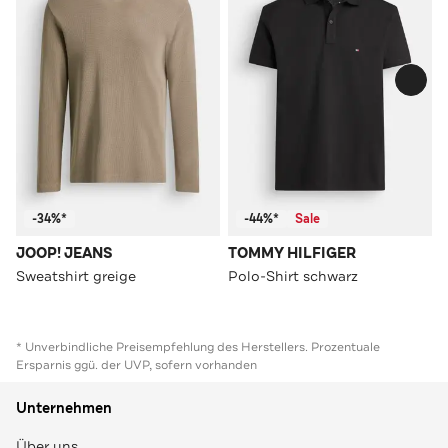
-34%*
-44%*
Sale
JOOP! JEANS
TOMMY HILFIGER
Sweatshirt greige
Polo-Shirt schwarz
* Unverbindliche Preisempfehlung des Herstellers. Prozentuale
Ersparnis ggü. der UVP, sofern vorhanden
Unternehmen
Über uns