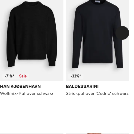
-71%*
Sale
-33%*
HAN KJØBENHAVN
BALDESSARINI
Wollmix-Pullover schwarz
Strickpullover 'Cedric' schwarz