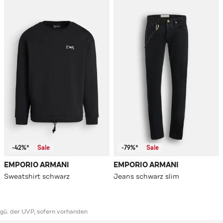
-42%*
Sale
-79%*
Sale
EMPORIO ARMANI
EMPORIO ARMANI
Sweatshirt schwarz
Jeans schwarz slim
ggü. der UVP, sofern vorhanden