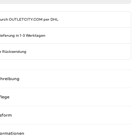
durch
OUTLETCITY.COM
per DHL
Lieferung in 1-3 Werktagen
se Rücksendung
chreibung
flege
sform
formationen