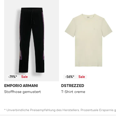
-79%*
Sale
-56%*
Sale
EMPORIO ARMANI
DSTREZZED
Stoffhose gemustert
T-Shirt creme
* Unverbindliche Preisempfehlung des Herstellers. Prozentuale Ersparnis 