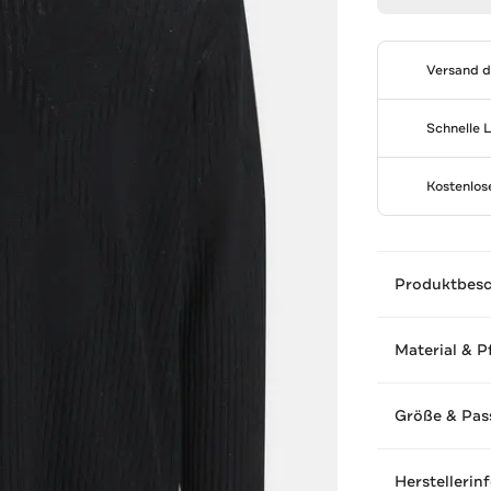
Versand 
Schnelle 
Kostenlo
Produktbes
Material & P
Größe & Pas
Herstellerin