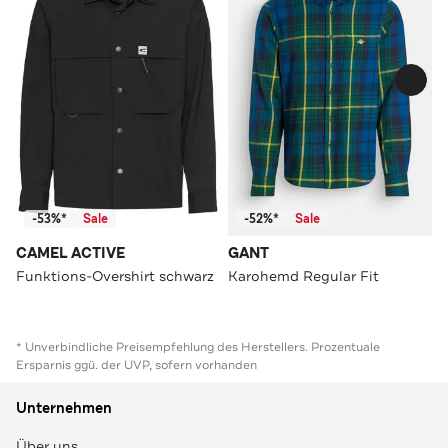
-53%*
Sale
-52%*
Sale
CAMEL ACTIVE
GANT
Funktions-Overshirt schwarz
Karohemd Regular Fit
* Unverbindliche Preisempfehlung des Herstellers. Prozentuale
Ersparnis ggü. der UVP, sofern vorhanden
Unternehmen
Über uns